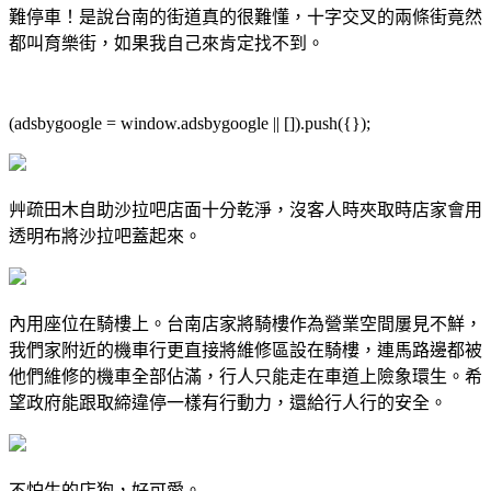
難停車！是說台南的街道真的很難懂，十字交叉的兩條街竟然
都叫育樂街，如果我自己來肯定找不到。
(adsbygoogle = window.adsbygoogle || []).push({});
艸疏田木自助沙拉吧店面十分乾淨，沒客人時夾取時店家會用
透明布將沙拉吧蓋起來。
內用座位在騎樓上。台南店家將騎樓作為營業空間屢見不鮮，
我們家附近的機車行更直接將維修區設在騎樓，連馬路邊都被
他們維修的機車全部佔滿，行人只能走在車道上險象環生。希
望政府能跟取締違停一樣有行動力，還給行人行的安全。
不怕生的店狗，好可愛。