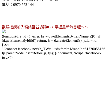
電話：0970 553 144
歡迎按讚加入粉絲團並追蹤IG，掌握最新消息喔～～
(function(d, s, id) { var js, fjs = d.getElementsByTagName(s)[0]; if
(d.getElementById(id)) return; js = d.createElement(s); js.id = id;
js.src =
"//connect.facebook.net/zh_TW/all.js#xfbml=1&appId=5173605516
fjs.parentNode.insertBefore(js, fjs); }(document, 'script', 'facebook-
jssdk'));