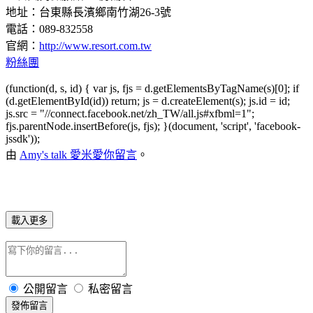
地址：台東縣長濱鄉南竹湖26-3號
電話：089-832558
官網：
http://www.resort.com.tw
粉絲團
(function(d, s, id) { var js, fjs = d.getElementsByTagName(s)[0]; if
(d.getElementById(id)) return; js = d.createElement(s); js.id = id;
js.src = "//connect.facebook.net/zh_TW/all.js#xfbml=1";
fjs.parentNode.insertBefore(js, fjs); }(document, 'script', 'facebook-
jssdk'));
由
Amy's talk 愛米愛你
留言
。
載入更多
公開留言
私密留言
發佈留言