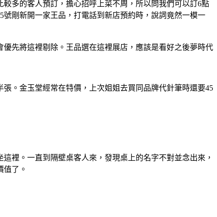
比較多的客人預訂，擔心招呼上菜不周，所以問我們可以訂6點
月25號剛新開一家王品，打電話到新店預約時，說詞竟然一模一
會優先將這裡剔除。王品選在這裡展店，應該是看好之後夢時代
半張。金玉堂經常在特價，上次姐姐去買同品牌代針筆時還要45
坐這裡。一直到隔壁桌客人來，發現桌上的名字不對並念出來，
價值了。