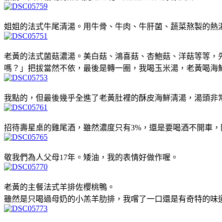
姐姐的法式牛尾清湯。用牛骨、牛肉、牛肝菌、蔬菜熬製的熱
老黃的法式菌菇濃湯。美白菇、鴻喜菇、杏鮑菇、洋菇等等，
嗎？」把拔當然不依，最後是轉一圈，我喝玉米湯，老黃喝海
我點的，但最後幾乎全進了老黃肚裡的酥皮海鮮清湯，湯頭非常清
招待壽星桌的雞尾酒，雖然濃度只有3%，還是要喝酒不開車，
敬我們為人父母17年。矮油，我的表情好做作喔
。
老黃的主餐法式羊排佐櫻桃鴨。
雖然是只喝過母奶的小羔羊肋排，我嚐了一口還是有奇特的味