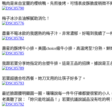
鴨肉是來自宜蘭的櫻桃鴨，先煎後烤，可惜表皮酥脆度稍微不
梅子冰沙去油解膩助消化！
盡量不喝冰飲的我選熱的梅子汁，非常濃郁，好喝到我續了一
壽星的酥烤牛小排。美國choice級牛小排，高溫烤至7分熟，
我跟若寶分享她指定的台塑牛排。這是王品的招牌，據說是王
若寶超適合吃西餐，她刀叉用的比筷子好多了
。
最近臉跟腰明顯圓一圈，嚷嚷說每一件牛仔褲都變很緊的小人
老黃聽了說：「妳只能吃誠品！」若寶抗議說誠品沒有吃的啊