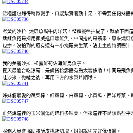
雜糧麵包烤得稍微燙手，口感紮實嚼勁十足，不需要任何抹醬
老黃的沙拉--燻鮭魚焗牛肉洋菇。整體擺盤拍糊了，就放下面
燻鮭魚捲是採用挪威進口燻鮭魚，中間捲的是蘋果，原來燻鮭
包辦。沒拍到的還有還有一小撮蘿美生菜，沾上主廚特調醬汁
我的美麗沙拉--松露鮮筍佐海鮮烏魚子。
夏天最適合吃涼筍，是說搭松露醬有點太奢侈嚕！中間是飛魚
哇沙米，微嗆之後，再用下方的水梨片順喉
。
姊妹倆最愛的蔬菜棒。紅蘿蔔、白蘿蔔、小黃瓜、西洋芹菜，
雖然說這裡的玉米濃湯的確料多味美，但來這裡不是該點些平
服務人員會協助將酥皮挑起切塊，姐姐說切完好像蛋餅。