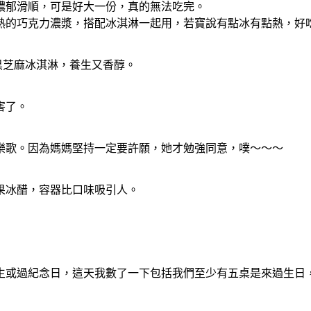
濃郁滑順，可是好大一份，真的無法吃完。
熱的巧克力濃漿，搭配冰淇淋一起用，若寶說有點冰有點熱，好
黑芝麻冰淇淋，養生又香醇。
害了。
樂歌。因為媽媽堅持一定要許願，她才勉強同意，噗～～～
果冰醋，容器比口味吸引人。
生或過紀念日，這天我數了一下包括我們至少有五桌是來過生日