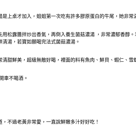
湯是上桌才加入，姐姐第一次吃有許多膠原蛋白的牛尾，她非常
先用松露醬拌炒出香氣，再倒入養生菌菇濃湯 ，非常濃郁香醇。
鮮清湯，若寶如願喝完法式菌菇濃湯。
甜鮮美，超級無敵好喝，裡面的料有魚肉、鮮貝、蝦仁、雪螺、蟹
開車不喝酒。
道，不過老黃非常愛，一直說鮮嫩多汁好好吃！