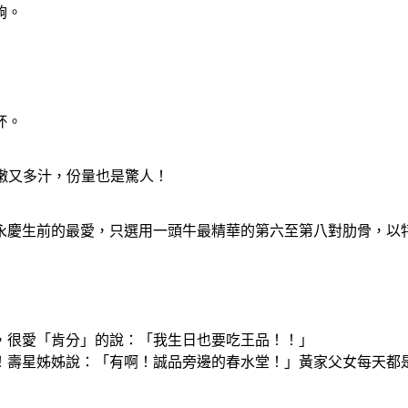
夠。
杯。
鮮嫩又多汁，份量也是驚人！
永慶生前的最愛，只選用一頭牛最精華的第六至第八對肋骨，以
，很愛「肯分」的說：「我生日也要吃王品！！」
！壽星姊姊說：「有啊！誠品旁邊的春水堂！」黃家父女每天都