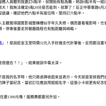
務人員聽到我要訂6點半，就開始有點為難，她說6點半有一組
很大！我無法確定6點20分是否能到，就算了！反正中華東路6
沒退讓，確認他們六點半有座位時，堅持訂六點半。
人主觀覺得國賓影城整棟樓似乎年久失修，偶而要看電影時，也
調，停車後要走到餐廳路程也有點距離與崎嶇。
繞
」！是說趁金玉堂特價32元入手好幾支代針筆後，反而都沒畫
是很適合？！」，結果被說中毒太深。
不是我的名字時，他只將桌牌收起來並表示，今天就是安排我們
的牌子當紀念，當初訂位應該用姐姐名字，這張小卡就更有紀念
在要1300元嚕！服務費都要另外加。