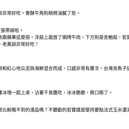
就非常好吃。香酥牛角則稍微油膩了些。
這張帶過啦
。
魚跟蘋果這麼搭。洋菇上面放了焗烤牛肉，下方則是杏鮑菇，若
，老黃說非常好吃！
卵和紅心地瓜泥與海鮮混合而成，口感非常有層次。台灣烏魚子
連冰塊一起上桌，沾著千島醬吃，冰冰脆脆，爽口極了。
常比較喝不到的湯品嗎？不聽勸的若寶還是堅持要點法式玉米濃