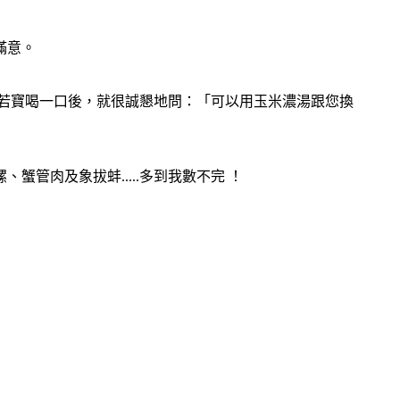
滿意。
若寶喝一口後，就很誠懇地問：「可以用玉米濃湯跟您換
管肉及象拔蚌.....多到我數不完 ！