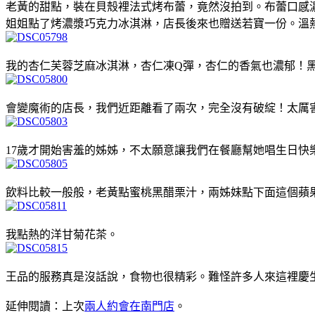
老黃的甜點，裝在貝殼裡法式烤布蕾，竟然沒拍到
。布蕾口感
姐姐點了烤濃漿巧克力冰淇淋，店長後來也贈送若寶一份。溫
我的杏仁芙蓉芝麻冰淇淋，杏仁凍Q彈，杏仁的香氣也濃郁！
會變魔術的店長，我們近距離看了兩次，完全沒有破綻！太厲
17歲才開始害羞的姊姊，不太願意讓我們在餐廳幫她唱生日快
飲料比較一般般，老黃點蜜桃黑醋栗汁，兩姊妹點下面這個蘋
我點熱的洋甘菊花茶。
王品的服務真是沒話說，食物也很精彩。難怪許多人來這裡慶
延伸閱讀：上次
兩人約會在南門店
。