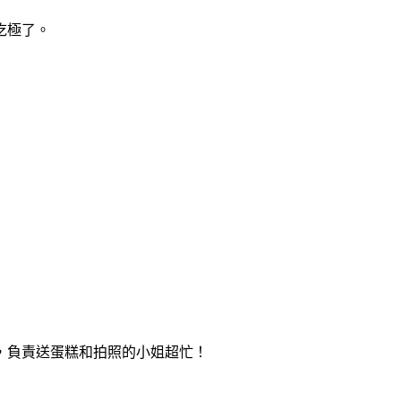
吃極了。
，負責送蛋糕和拍照的小姐超忙
！