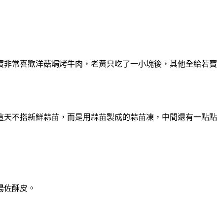
寶非常喜歡洋菇焗烤牛肉，老黃只吃了一小塊後，其他全給若寶
這天不搭新鮮蒜苗，而是用蒜苗製成的蒜苗凍，中間還有一點點
湯佐酥皮。