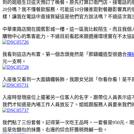
到的姐姐生日這天預訂了晚餐。原先打算訂南門店，接電話的服
20分嗎？我不懂餐飲服務，可能這10分鐘差距對餐廳影響真的
樣！讓我在電話中直接質疑這是他們官方說法嗎？不過這次我
中華東路店開在國賓影城一樓。這一區我比較陌生，而且我個
購物中心的集客能力，不過目前看起來跟週邊環境實在不太協
我看到這店內布置，第一個念頭竟然是「那鑄鐵造型很適合
禪
元一支啊。
入座後又看到一大面鑄鐵裝飾，我跟女兒說「你看你看！是不
入座時發現座位上擺著另一位客人的名字，跟帶位人員表示這
我們才知道是內場工作人員放反了。姐姐跟服務人員要來我們
我們點了三份套餐。記得第一次吃王品時，一套餐是950元，現
這是佐麵包的抹醬，右邊的綜合肝醬稍微鹹一些。