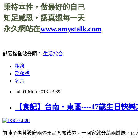
秉持本性，做最好的自己
知足感恩，認真過每一天
永久網站在
www.amystalk.com
部落格全站分類：
生活綜合
相簿
部落格
名片
Jul
01
Mon
2013
23:39
【食記】台南‧東區----17歲生日
前陣子老黃獲贈兩張王品套餐禮券，一回家就分給兩姊妹，兩