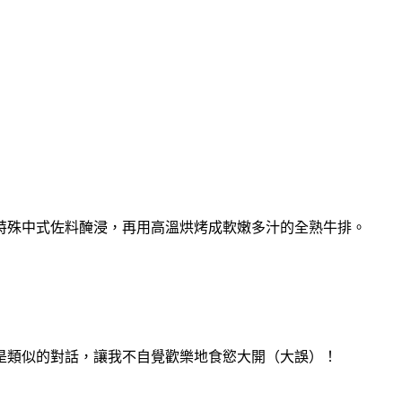
特殊中式佐料醃浸，再用高溫烘烤成軟嫩多汁的全熟牛排。
是類似的對話，讓我不自覺歡樂地食慾大開（大誤）！