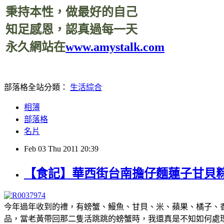
秉持本性，做最好的自己
知足感恩，認真過每一天
永久網站在
www.amystalk.com
部落格全站分類：
生活綜合
相簿
部落格
名片
Feb
03
Thu
2011
20:39
【食記】華西街台南擔仔麵蓮子甘貝
今年過年收到的禮，有螃蟹、鰻魚、甘貝、米、蘋果、橘子、
品，當老黃帶回那二隻活跳跳的螃蟹時，我還真是不知如何處