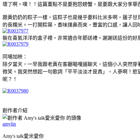
壞了啊。噗！！這篇重點不是要抱怨螃蟹，是要跟大家分享華
跟黃奶奶的粽子一樣，這粽子也是幾乎要料比米多啊，蓮子甘
的長糯米。一打開粽葉，香味撲鼻而來，豐富的口感，讓人回
裝在喜氣洋洋的盒子裡，非常適合年節送禮。謝謝送這份的好
同場加映：
除夕當天，一早我跟老黃在客廳喝嘎逼聊天，這個小人突然穿
微笑。我突然想起一句歌詞「平平淡淡才是真」，人蔘啊！慾
呢？！
創作者介紹
amylin
Amy's talk愛米愛你