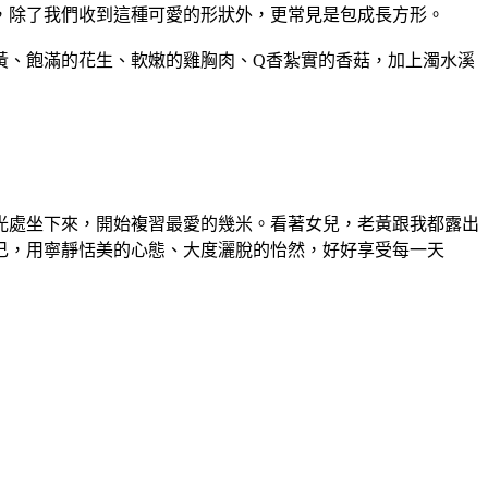
，除了我們收到這種可愛的形狀外，更常見是包成長方形。
黃、飽滿的花生、軟嫩的雞胸肉、Q香紮實的香菇，加上濁水溪
光處坐下來，開始複習最愛的幾米。看著女兒，老黃跟我都露出
己，用寧靜恬美的心態、大度灑脫的怡然，好好享受每一天