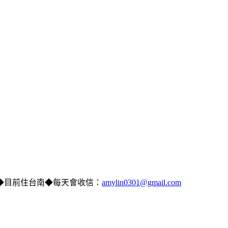
◆目前住台南◆每天會收信：
amylin0301@gmail.com