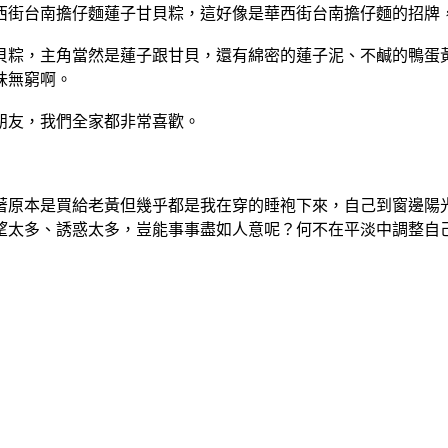
西街台南擔仔麵蓮子甘貝粽，這好像是華西街台南擔仔麵的招牌
貝粽，主角當然是蓮子跟甘貝，還有綿密的蓮子泥、不鹹的鴨蛋
味無窮啊。
朋友，我們全家都非常喜歡。
著原本是買給老黃但幾乎都是我在穿的睡袍下來，自己到窗邊陽
望太多、誘惑太多，豈能事事盡如人意呢？何不在平淡中調整自