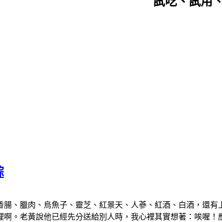
試吃、試用
粽
香腸、臘肉、烏魚子、靈芝、紅景天、人蔘、紅酒、白酒，還有
理啊。老黃說他已經先分送給別人時，我心裡其實想著：唉喔！