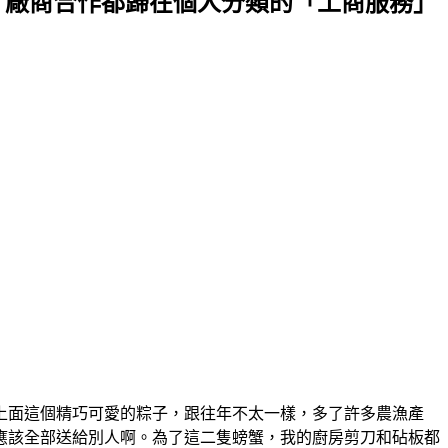
、廠商合作都歸在個人分類的「工商服務」
上面這個精巧可愛的粽子，跟往年不太一樣，多了許多農漁產
應該全部送給別人啊。為了這二隻螃蟹，我的廚房剪刀和砧板都