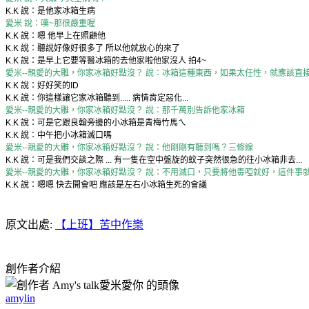
K.K 說：是他家冰箱生病
愛米 說：噗~那很嚴重喔
K.K 說：嗯 他早上在照顧他
K.K 說：聽說好像好很多了 所以他就放心的來了
K.K 說：是早上它要等醫冰箱的去他家啦他家沒人 拍4~
愛米--親愛的大雕，你家冰箱好點沒？ 說：冰箱這種東西，如果太任性，就應該直
K.K 說：好好笑的ID
K.K 說：你這樣讓它家冰箱聽到..... 病情肯定惡化...
愛米--親愛的大雕，你家冰箱好點沒？ 說：那千萬別告訴他家冰箱
K.K 說：可是它跟良翰旁邊的小冰箱是青梅竹馬ㄟ
K.K 說：中午把小冰箱滅口嗎
愛米--親愛的大雕，你家冰箱好點沒？ 說：他剛剛有聽到嗎？三條線
K.K 說：可是我們交談之際 ... 有一隻在空中盤旋的蚊子突然很急的往小冰箱非去...
愛米--親愛的大雕，你家冰箱好點沒？ 說：不用滅口，只要將他毒啞就好，這件事
K.K 說：嗯嗯 快去開會吧 應該是左右小冰箱生死的會議
原文出處:
【上班】苦中作樂
創作者介紹
amylin