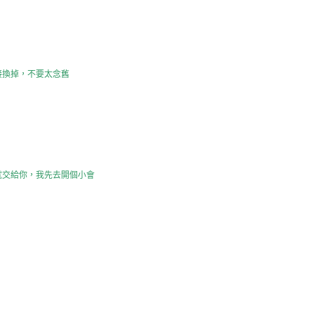
接換掉，不要太念舊
就交給你，我先去開個小會