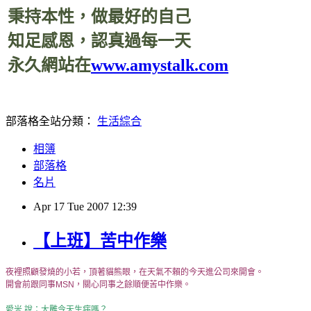
秉持本性，做最好的自己
知足感恩，認真過每一天
永久網站在
www.amystalk.com
部落格全站分類：
生活綜合
相簿
部落格
名片
Apr
17
Tue
2007
12:39
【上班】苦中作樂
夜裡照顧發燒的小若，頂著貓熊眼，在天氣不賴的今天進公司來開會。
開會前跟同事MSN，關心同事之餘順便苦中作樂。
愛米 說：大雕今天生病嗎？