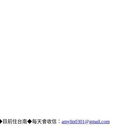
◆目前住台南◆每天會收信：
amylin0301@gmail.com