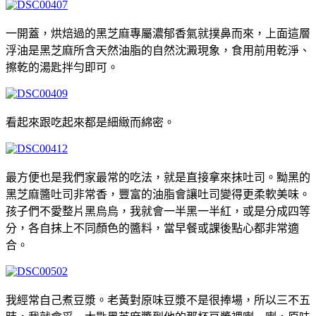
一開蓋，烘焙過的黑芝麻專屬濃郁香氣就撲鼻而來，上面這層
浮油是黑芝麻所含天然油脂的自然沈澱現象，食用前用乾淨、
擦乾的湯匙拌勻即可。
看起來跟吃起來都是細緻而綿密。
最方便也是我們家最常的吃法，就是直接拿來抹吐司。黝黑的
黑芝麻醬吐司非常香，豐富的油脂會讓吐司變得更柔軟美味。
孩子們不愛整片黑烏烏，我就會一半黑一半紅，或是分成四等
分，各自抹上不同顏色的醬料，當早餐或課後點心都非常適
合。
我經常自己煮豆漿。老黃對原味豆漿不是很捧場，所以三不五