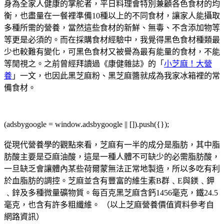
身為全家人健康的掌舵者，平日料理會特別兼顧各色食材的均
衡，也盡量在一餐裡準備10種以上的不同食材，讓家人能攝取
多種所需的營養，當然這些食材的新鮮、無毒、不含添加物等
等更是必須的。而在採購食材經驗中，我覺得黑色食材種類最
少也較難有變化，可黑色食材又被譽為最有能量的食材，不能
等閒視之。之前曾經拜讀過《康健雜誌》的「
小芝麻！大營
養
」一文，也因此黑芝麻粉、黑芝麻醬就成為我家冰箱裡的常
備食材。
(adsbygoogle = window.adsbygoogle || []).push({});
從現代營養學的觀點來看，芝麻有一半的成分是脂肪，其中脂
肪酸主要是亞麻油酸，這是一種人體不可缺少的必需脂肪酸，
一旦缺乏會讓體內某些荷爾蒙無法正常地製造，所以多吃有利
於血脂肪的調控。芝麻並含有豐富的維生素B群﹑E與鎂﹑鉀
﹑鋅及多種微量礦物質。每百克黑芝麻含鈣1456毫克，鐵24.5
毫克，也含有許多粗纖維。 （以上芝麻營養價值資料參考自
網路資訊）