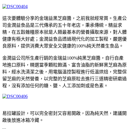
這次要體驗分享的金瑞益黑芝麻醬，之前我就經常買。生產公
司金潤益食品是三代傳承的五十年老店，秉承傳統，精益求
精，在五穀雜糧原本就是人類最基本的營養攝取來源，對人體
健康有極大好處；金潤益食品透過現代化的加工製程，嚴選優
良原料，提供消費大眾安全又健康的100%純天然養生食品。
金潤益公司所生產行銷的金瑞益100%純黑芝麻醬，自行自產
地進口原料，精選當季顆粒飽滿、富含油脂的新鮮黑芝麻為原
料，經水洗清潔之後，用電腦溫控製程進行低溫烘焙，完整保
留芝麻的天然營養，以完整的芝麻原粒去進行三道精密研磨過
程，沒有添加任何的糖、鹽、人工添加劑或是色素。
易拉罐設計，可以完全密封又容易開啟，因為純天然，建議開
啟後放進冰箱冷藏。