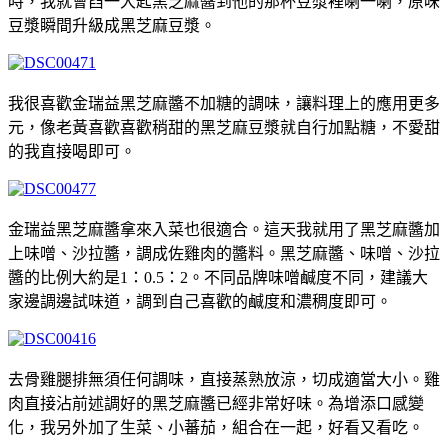
時，我就會舀一大匙黑芝麻醬到他的那杯豆漿裡喇一喇，原味
豆漿瞬間升級成黑芝麻豆漿。
我很喜歡金瑞益黑芝麻醬不加糖的調味，讓料理上的應用更多
元，像老黃喜歡喜歡稍甜的黑芝麻豆漿就自行加點糖，不愛甜
的我直接喝即可。
金瑞益黑芝麻醬拿來入菜也很適合。這天我就用了黑芝麻醬加
上味噌、沙拉醬，調成佐雞肉的醬料。黑芝麻醬、味噌、沙拉
醬的比例大約是1：0.5：2。不同品牌味噌鹹度不同，建議大
家邊調邊試味道，調到自己喜歡的鹹度和濃稠度即可。
去骨雞腿排無須任何調味，直接蒸熟放涼，切成適當大小。雞
肉直接沾前述調好的黑芝麻醬已經非常好味。為增添口感變
化，我另外加了生菜、小蕃茄，組合在一起，好看又看吃。