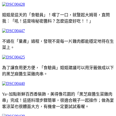
姐姐是這天的「食驗員」！嚐了一口，就豎起大姆哥，直問
我：「吼！這是啥秘密醬料？怎麼這麼好吃！！」
不過在「量產」過程，發現不是每一片雞肉都能穩定地待在生
菜上。
為了讓食用更方便，「食驗員」姐姐建議可以用牙籤做成以下
的黑芝麻醬生菜雞肉串。
Ya~加點新鮮百西香裝飾，美得像花園的「黑芝麻醬生菜雞肉
串」完成！這道料理步驟簡單，很適合親子一起操作；做為宴
客涼菜也很體面大方，有機會一定要試試看喔。