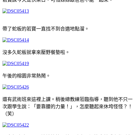
帶了蛇板的若寶一直找不到合適地點溜。
沒多久蛇板就拿來壓野餐墊啦。
午後的榕園非常熱鬧。
還有武術班來這裡上課。稍後總教練蒞臨指導，聽到他不只一
次跟學生說：「要靠腰的力量！」，怎麼聽起來休垮怪怪？！
（笑）