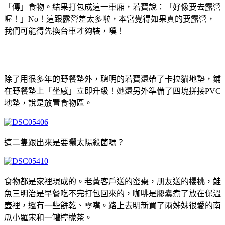
「傳」食物。結果打包成這一車廂，若寶說：「好像要去露營
喔！」No！這跟露營差太多啦，本宮覺得如果真的要露營，
我們可能得先換台車才夠裝，噗！
除了用很多年的野餐墊外，聰明的若寶還帶了卡拉貓地墊，鋪
在野餐墊上「坐感」立即升級！她還另外準備了四塊拼接PVC
地墊，說是放置食物區。
這二隻跟出來是要曬太陽殺菌嗎？
食物都是家裡現成的。老黃客戶送的蜜棗，朋友送的櫻桃，鮭
魚三明治是早餐吃不完打包回來的，咖啡是膠囊煮了放在保溫
壺裡，還有一些餅乾、零嘴。路上去明新買了兩姊妹很愛的南
瓜小羅宋和一罐檸檬茶。