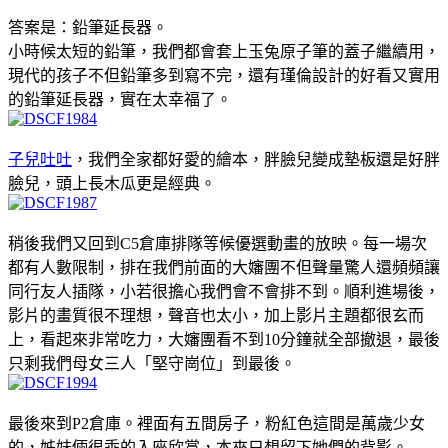
答案是：鉛筆延長器。
小時候太短的鉛筆，我們都會套上玉兔原子筆的蓋子繼續用，
現代的孩子不但鉛筆多到寫不完，還有瑾倫設計的好看又實用
的鉛筆延長器，實在太幸福了。
子兒吐吐
，我們全家都好愛的繪本，胖臉兒變成墊板還是好胖
臉兒，頭上長木瓜更是經典。
稍後我們又回到C5倉庫排隊等候優選動畫的放映。每一場次
都有人數限制，排在我們前面的大嬸團不但聲量驚人還頻頻讓
同行友人插隊，小若很擔心我們會不會排不到。順利進場後，
影片的畫質很不理想，聲音也太小，加上影片主題都很玄而
上，看起來非常吃力，大嬸團看不到10分鐘就全部撤退，最後
只剩我們母女三人「堅守崗位」到最後。
最後來到P2倉庫。裡面有五間房子，粉紅色這間是萬歲少女
的，姊妹倆很乖的入座欣賞，本來只想留下她們的背影。