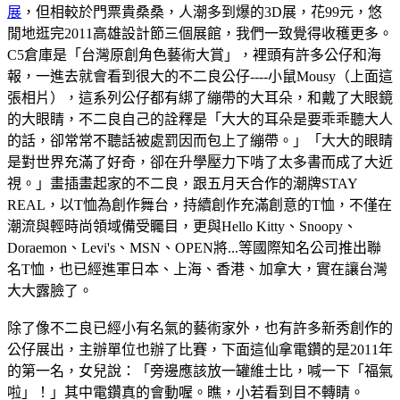
展
，但相較於門票貴桑桑，人潮多到爆的3D展，花99元，悠
閒地逛完2011高雄設計節三個展館，我們一致覺得收穫更多。
C5倉庫是「台灣原創角色藝術大賞」，裡頭有許多公仔和海
報，一進去就會看到很大的不二良公仔----小鼠Mousy（上面這
張相片），這系列公仔都有綁了繃帶的大耳朵，和戴了大眼鏡
的大眼睛，不二良自己的詮釋是「大大的耳朵是要乖乖聽大人
的話，卻常常不聽話被處罰因而包上了繃帶。」「大大的眼睛
是對世界充滿了好奇，卻在升學壓力下啃了太多書而成了大近
視。」畫插畫起家的不二良，跟五月天合作的潮牌STAY
REAL，以T恤為創作舞台，持續創作充滿創意的T恤，不僅在
潮流與輕時尚領域備受矚目，更與Hello Kitty、Snoopy、
Doraemon、Levi's、MSN、OPEN將...等國際知名公司推出聯
名T恤，也已經進軍日本、上海、香港、加拿大，實在讓台灣
大大露臉了。
除了像不二良已經小有名氣的藝術家外，也有許多新秀創作的
公仔展出，主辦單位也辦了比賽，下面這仙拿電鑽的是2011年
的第一名，女兒說：「旁邊應該放一罐維士比，喊一下「福氣
啦」！」其中電鑽真的會動喔。瞧，小若看到目不轉睛。