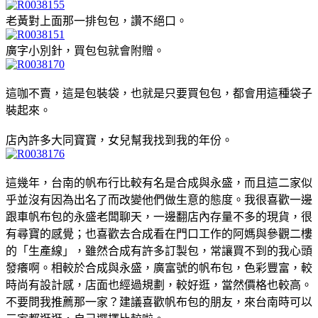
老黃對上面那一排包包，讚不絕口。
廣字小別針，買包包就會附贈。
這咖不賣，這是包裝袋，也就是只要買包包，都會用這種袋子
裝起來。
店內許多大同寶寶，女兒幫我找到我的年份。
這幾年，台南的帆布行比較有名是合成與永盛，而且這二家似
乎並沒有因為出名了而改變他們做生意的態度。我很喜歡一邊
跟車帆布包的永盛老闆聊天，一邊翻店內存量不多的現貨，很
有尋寶的感覺；也喜歡去合成看在門口工作的阿媽與參觀二樓
的「生產線」，雖然合成有許多訂製包，常讓買不到的我心頭
發癢啊。相較於合成與永盛，廣富號的帆布包，色彩豐富，較
時尚有設計感，店面也經過規劃，較好逛，當然價格也較高。
不要問我推薦那一家？建議喜歡帆布包的朋友，來台南時可以