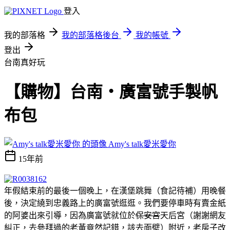
登入
我的部落格
我的部落格後台
我的帳號
登出
台南真好玩
【購物】台南‧廣富號手製帆
布包
Amy's talk愛米愛你
15年前
年假結束前的最後一個晚上，在漢堡跳舞（食記待補）用晚餐
後，決定繞到忠義路上的廣富號逛逛。我們要停車時有賣金紙
的阿婆出來引導，因為廣富號就位於
保安宮
天后宮（謝謝網友
糾正，去參拜過的老黃竟然記錯，該去面壁）附近，老房子改