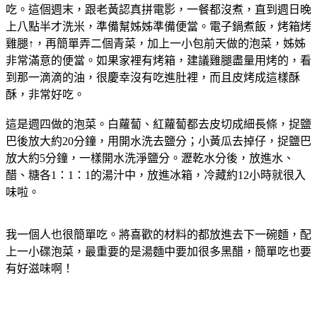
吃。這個週末，跟老黃認真拼電影，一餐都沒煮，直到週日晚
上八點半才洗米，準備幫姊姊準備便當。電子鍋煮飯，烤箱烤
雞腿↑，再簡單弄二個青菜，加上一小包前天做的泡菜，姊姊
非常滿意的便當。如果家裡有烤箱，建議雞腿盡量用烤的，看
到那一滴滴的油，很慶幸沒有吃進肚裡，而且皮烤成這樣酥
酥，非常好吃。
這是週四做的泡菜。白蘿蔔、紅蘿蔔都去皮切成細長條，捉鹽
巴後放大約20分鐘，用開水洗去鹽分；小黃瓜去掉仔，捉鹽巴
放大約5分鐘，一樣開水洗淨鹽分。瀝乾水分後，放進水、
醋、糖各1：1：1的湯汁中，放進冰箱，冷藏約12小時就很入
味啦。
我一個人也很簡單吃。將喜歡的材料的都放進去下一碗麵，配
上一小碟泡菜，最重要的是湯麵中要加很多黑醋
，簡單吃也要
有好滋味啊！