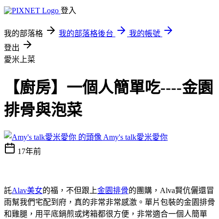
登入
我的部落格
我的部落格後台
我的帳號
登出
愛米上菜
【廚房】一個人簡單吃----金園
排骨與泡菜
Amy's talk愛米愛你
17年前
託
Alav美女
的福，不但跟上
金園排骨
的團購，Alva賢伉儷還冒
雨幫我們宅配到府，真的非常非常感激
。單片包裝的金園排骨
和雞腿，用平底鍋煎或烤箱都很方便，非常適合一個人簡單