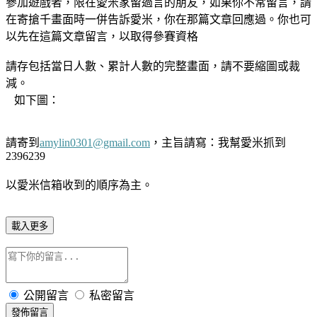
參加遊戲者，限在愛米家留過言的朋友，如果你不常留言，請
在寄搶千畫面時一併告訴愛米，你在那篇文章回應過。你也可
以先在這篇文章留言，以取得參賽資格
請存包括當日人數、累計人數的完整畫面，請不要縮圖或裁
減。
如下圖：
請寄到
amylin0301@gmail.com
，主旨請寫：我幫愛米抓到
2396239
以愛米信箱收到的順序為主。
載入更多
公開留言
私密留言
發佈留言