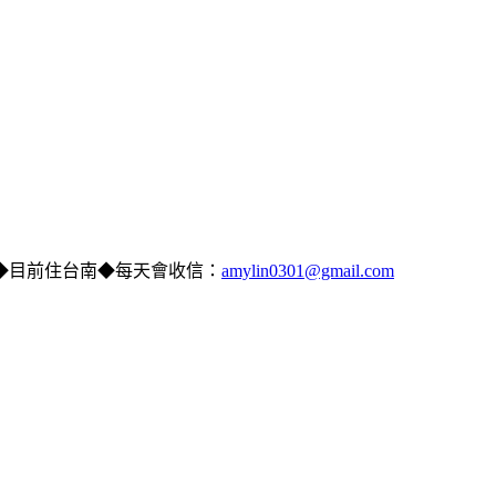
◆目前住台南◆每天會收信：
amylin0301@gmail.com