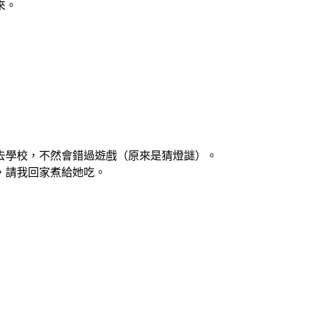
來。
去學校，不然會錯過遊戲（原來是猜燈謎）。
，請我回家煮給她吃。