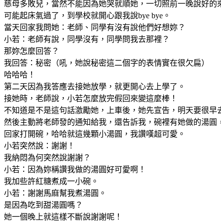
慈母多敗兒，當然不能因為她哭就順她，一切照前一晚說好的
可能起床氣過了，到學校就開心跟我說bye bye。
當天回家我問她：老師、同學有沒有說他們好想妳？
小若：老師有說，同學沒有，同學問我去那裡？
那妳怎麼回答？
我回答：秘密（吼，她說秘密這二個字的表情實在很欠扁）
哈哈哈！
第二天因為我答應去接她放學，就更開心去上學了。
接她時，老師說，小若怎麼放完假回來變這麼棒！
不知道是不是這句話激勵她，上車後，她先宣告，明天要很早
然後主動將老師發的通知給我，還告訴我，碗裡有她做的湯圓
回家打開碗，哈哈就這幾顆小湯圓，我讚嘆超可愛。
小若突然說：謝謝！
我納悶為何突然說謝謝？
小若：因為妳稱讚我做的湯圓好可愛啊！
我加些許紅糖煮成一小碗。
小若：謝謝馬麻幫我煮湯圓。
是因為吃到甜湯圓嗎？
她一個晚上就這樣不斷說謝謝呢！