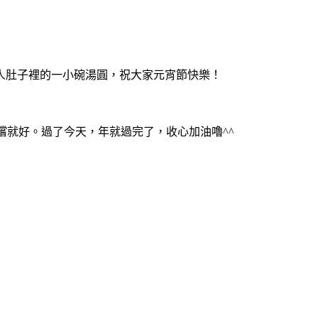
人肚子裡的一小碗湯圓，祝大家元宵節快樂！
嚐就好。過了今天，年就過完了，收心加油嚕^^