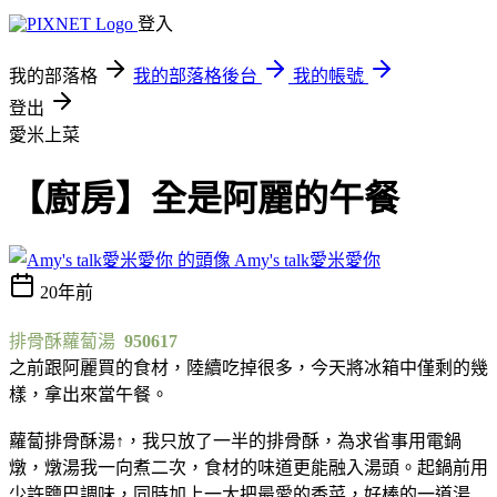
登入
我的部落格
我的部落格後台
我的帳號
登出
愛米上菜
【廚房】全是阿麗的午餐
Amy's talk愛米愛你
20年前
排骨酥蘿蔔湯
950617
之前跟阿麗買的食材，陸續吃掉很多，今天將冰箱中僅剩的幾
樣，拿出來當午餐。
蘿蔔排骨酥湯↑，我只放了一半的排骨酥，為求省事用電鍋
燉，燉湯我一向煮二次，食材的味道更能融入湯頭。起鍋前用
少許鹽巴調味，同時加上一大把最愛的香菜，好棒的一道湯