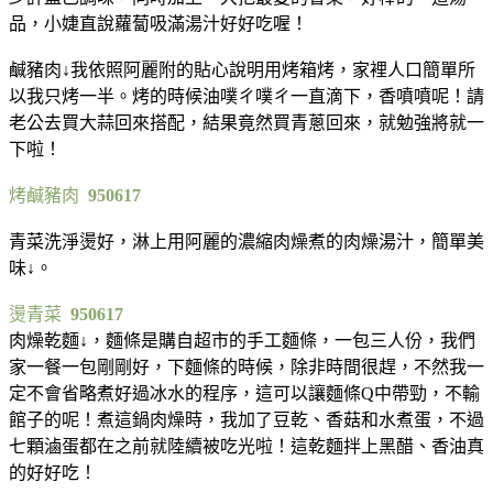
品，小婕直說蘿蔔吸滿湯汁好好吃喔！
鹹豬肉↓我依照阿麗附的貼心說明用烤箱烤，家裡人口簡單所
以我只烤一半。烤的時候油噗ㄔ噗ㄔ一直滴下，香噴噴呢！請
老公去買大蒜回來搭配，結果竟然買青蔥回來，就勉強將就一
下啦！
烤鹹豬肉
950617
青菜洗淨燙好，淋上用阿麗的濃縮肉燥煮的肉燥湯汁，簡單美
味↓。
燙青菜
950617
肉燥乾麵↓，麵條是購自超市的手工麵條，一包三人份，我們
家一餐一包剛剛好，下麵條的時候，除非時間很趕，不然我一
定不會省略煮好過冰水的程序，這可以讓麵條Q中帶勁，不輸
館子的呢！煮這鍋肉燥時，我加了豆乾、香菇和水煮蛋，不過
七顆滷蛋都在之前就陸續被吃光啦！這乾麵拌上黑醋、香油真
的好好吃！