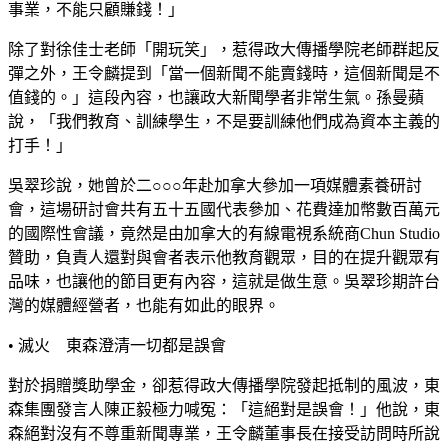
事業，不能只顧賺錢！」
除了對徐佳士老師「開玩笑」，惹得政大傳播學院老師群起反
彈之外，王令麟提到「當一個新聞不能賣錢時，這個新聞是不
值錢的。」這段內容，也讓政大新聞學者非常生氣。孫曼蘋
說，「我們教育、訓練學生，不是要訓練他們成為資本主義的
打手！」
吳翠珍說，她曾於二○○○年赴加拿大參加一項媒體素養研討
會，這場研討會共有五十五國代表參加、花費達加幣數百萬元
的國際性會議，竟然是由加拿大的有線電視系統商Chun Studio
贊助，負責人還對與會者表示他教育觀眾，目的在提升觀眾有
品味，也讓他的節目更有內容，這就是做生意。吳翠珍期許台
灣的媒體經營者，也能有如此的眼界。
• 滅火 東森澄清一切都是誤會
對於捐贈獎助學金，卻惹得政大傳播學院發起抵制的風波，東
森集團發言人陳正毅極力喊冤：「這絕對是誤會！」他說，東
森絕對沒有不尊重新聞專業，王令麟董事長在接受訪問時所說