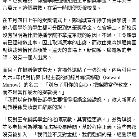
零。也就是說，傳播學院通過拒絕王令麟獎學金，三年共三十
六萬元。這個票數，在第一時間便簽報校長。
在五月四日上午的受獎儀式上，鄭瑞城宣布除了傳播學院，其
他八個學院的學生都可分配到這筆獎學金。在會場上，鄭校長
沒有說明為什麼傳播學院不拿這筆錢的原因。不過，王令麟事
前已經知道此事，因此取消原本的出席，而改由東森媒體集團
副總裁趙怡代表頒獎。這天的會場上，新聞系、廣電系的老
師，沒有一個人出席。
而且，在捐贈儀式當天，會場外還貼了一張海報，內容引用一
九六○年代對抗麥卡錫主義的紀錄片導演穆勒（Edward
Murrow）的名言：「別忘了用你的良心，把媒體當作教室，
而不是當作最大的提款機。」
「我們以身作則告訴學生要懂得拒絕金錢誘惑，」政大新聞系
副教授孫曼蘋義正辭嚴的說。
「反對王令麟獎學金的老師票數，其實還更高。」翁秀琪說，
許多老師因為授課而耽誤投票時間，基於程序正義，這些票都
沒有被計入，「我們並不反對金錢，我們強調的是，經營媒體