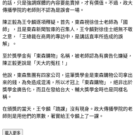
的話，只是強調媒體的內容要能賣掉，才有價值。不過，政大
傳播學院的老師則不認為是誤會一場。
陳正毅為王令麟逐項釋疑。首先，東森視徐佳士老師為「國
師」，且是東森新聞智庫的召集人，王令麟對徐佳士絕無不敬
之意，「王總裁在商周的專訪中，是講話直率所造成的誤
解」。
至於獎學金有「東森購物」名稱，被老師認為有廣告化嫌疑，
陳正毅更說是「天大的冤枉！」
他說，東森集團有四家公司，這筆獎學金是東森購物公司拿出
來的錢，為免造成混淆，所以才冠上「東森購物」，絕非出於
獎學金廣告化，而且在發給台大、輔大獎學金時也是同樣名
稱。
在頒獎的當天，王令麟「蹺課」沒有現身。政大傳播學院的老
師則是用他們的票數，著實給王令麟上了一課。
載入更多