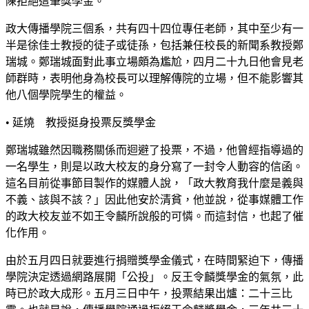
陳拒絕這筆獎學金。
政大傳播學院三個系，共有四十四位專任老師，其中至少有一
半是徐佳士教授的徒子或徒孫，包括兼任校長的新聞系教授鄭
瑞城。鄭瑞城面對此事立場頗為尷尬，四月二十九日他會見老
師群時，表明他身為校長可以理解傳院的立場，但不能影響其
他八個學院學生的權益。
• 延燒 教授挺身投票反獎學金
鄭瑞城雖然因職務關係而迴避了投票，不過，他曾經指導過的
一名學生，則是以政大校友的身分寫了一封令人動容的信函。
這名目前從事節目製作的媒體人說，「政大教育我什麼是義與
不義、該與不該？」因此他安於清貧，他並說，從事媒體工作
的政大校友並不如王令麟所說般的可憐。而這封信，也起了催
化作用。
由於五月四日就要進行捐贈獎學金儀式，在時間緊迫下，傳播
學院決定透過網路展開「公投」。反王令麟獎學金的氣氛，此
時已於政大成形。五月三日中午，投票結果出爐：二十三比