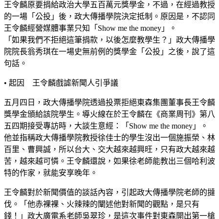
王令麟原要捐給政治大學五百萬元獎學金，不過，在經過教授
的一場「公投」後，政大傳播學院決定抵制。原因是，不認同
王令麟經營媒體事業只知「Show me the money」。
「如果我們不拒絕這筆捐款，以後怎麼教學生？」政大傳播學
院院長翁秀琪在一場史無前例的獎學金「公投」之後，說了這
句話。
• 起因 王令麟戲謔新聞人引爭議
五月四日，政大傳播學院透過投票拒絕東森集團董事長王令麟
獎學金頒給該院學生。導火線在於王令麟在《商業周刊》第八
五四期接受專訪時，大談生意經：「Show me the money」。
他並指稱政大傳播學院教授徐佳士的學生沒出一個施振榮、林
百里、曹興誠，所以台大、交大越來越興旺，只有政大越來越
苦，越來越可憐。王令麟還說，如果徐老師能教出三個哈利波
特的作家，就能安享晚年。
王令麟對於新聞價值的談話內容，引起政大傳播學院老師的撻
伐。「他赤裸裸、火辣辣的闡述他對新聞的觀點，是只有
錢！」政大廣電系老師吳翠珍，是這次事件對東森開出第一槍