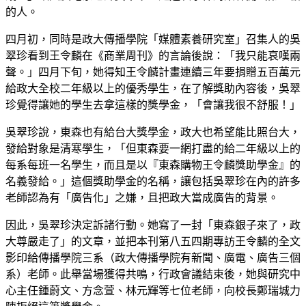
的人。
四月初，同時是政大傳播學院「媒體素養研究室」召集人的吳
翠珍看到王令麟在《商業周刊》的言論後說：「我只能哀嘆兩
聲。」四月下旬，她得知王令麟計畫連續三年要捐贈五百萬元
給政大全校二年級以上的優秀學生，在了解獎助內容後，吳翠
珍覺得讓她的學生去拿這樣的獎學金，「會讓我很不舒服！」
吳翠珍說，東森也有給台大獎學金，政大也希望能比照台大，
發給對象是清寒學生，「但東森要一網打盡的給二年級以上的
每系每班一名學生，而且是以『東森購物王令麟獎助學金』的
名義發給。」這個獎助學金的名稱，讓包括吳翠珍在內的許多
老師認為有「廣告化」之嫌，且把政大當成廣告的背景。
因此，吳翠珍決定訴諸行動。她寫了一封「東森銀子來了，政
大尊嚴走了」的文章，並把本刊第八五四期專訪王令麟的全文
影印給傳播學院三系（政大傳播學院有新聞、廣電、廣告三個
系）老師。此舉當場獲得共鳴，行政會議結束後，她與研究中
心主任鍾蔚文、方念萱、林元輝等七位老師，向校長鄭瑞城力